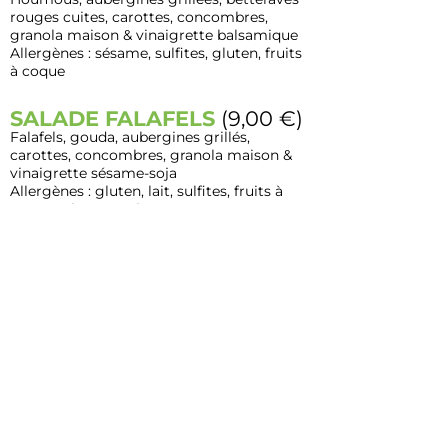
rouges cuites, carottes, concombres,
granola maison & vinaigrette balsamique
Allergènes : sésame, sulfites, gluten, fruits
à coque
SALADE FALAFELS
(9,00 €)
Falafels, gouda, aubergines grillés,
carottes, concombres, granola maison &
vinaigrette sésame-soja
Allergènes : gluten, lait, sulfites, fruits à
coque, sésame, soja
SALADE SAUMON
FUME
(10,5
0 €)
Saumon fumé, fromage frais avec aneth &
citron, coleslaw (carottes, choux,
mayonnaise & moutarde), concombre,
granola maison & vinaigrette sésame-soja
Allergènes : poisson, lait, œufs, moutarde,
gluten, fruits à coque, sésame, soja