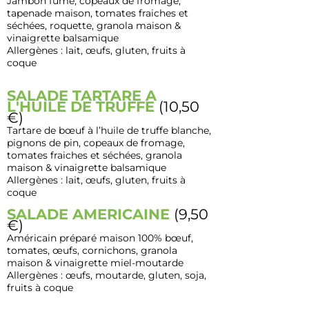
Jambon fumé, copeaux de fromage,
tapenade maison, tomates fraiches et
séchées, roquette, granola maison &
vinaigrette balsamique
Allergènes : lait, œufs, gluten, fruits à
coque
SALADE TARTARE A
L'HUILE DE TRUFFE
(10,50
€)
Tartare de bœuf à l’huile de truffe blanche,
pignons de pin, copeaux de fromage,
tomates fraiches et séchées, granola
maison & vinaigrette balsamique
Allergènes : lait, œufs, gluten, fruits à
coque
SALADE AMERICAINE
(9,50
€)
Américain préparé maison 100% bœuf,
tomates, œufs, cornichons, granola
maison & vinaigrette miel-moutarde
Allergènes : œufs, moutarde, gluten, soja,
fruits à coque